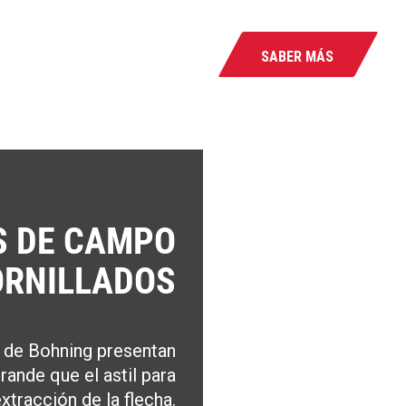
SABER MÁS
S DE CAMPO
ORNILLADOS
 de Bohning presentan
ande que el astil para
 extracción de la flecha.