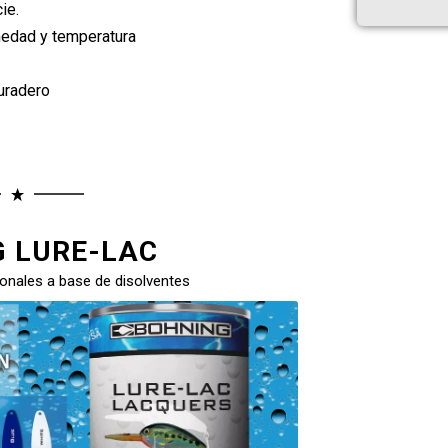
ie.
medad y temperatura
.
uradero
 LURE-LAC
onales a base de disolventes