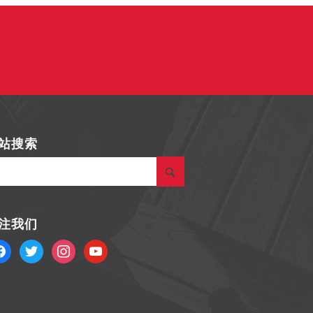
站搜索
注我们
叽
图
视
叽
集
频
喳
喳