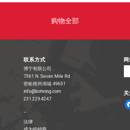
购物全部
联系方式
网
博宁有限公司
7361 N. Seven Mile Rd.
密歇根州湖城 49651
info@bohning.com
关
231.229.4247
脸
_
书
法律
成为经销商